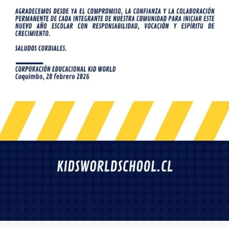
os KWS
Casa Matriz
ld School es un colegio
Ignacio Carrera Pinto 955,
, que se destaca por su
Coquimbo, Chile
en la integración, la
+56 9 7979 8543
de la educación y la
secretaria@kidsworldschoo
ación por la comunidad,
 un entorno en el que
diantes pueden crecer
Anexo
ca y personalmente
 se convierten en