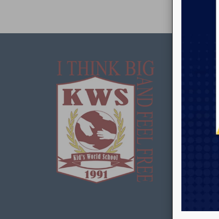
Som
Kids Wor
bilingüe
enfoque 
calidad 
preocup
creando
los estu
académi
mientras