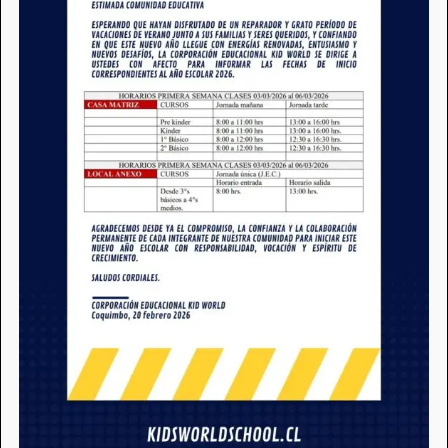
Es un honor dirigirme a ustedes en este momento
de reflexión y expectativa. A medida que
avanzamos hacia un nuevo capítulo, quiero
expresar mi profundo agradecimiento por la
colaboración y dedicación que han demostrado en
nuestra comunidad.
La trayectoria de la vida nos enseña que cada día
es una oportunidad para aprender, crecer y
compartir. A lo largo de los años, he sido testigo de
la valía y el potencial que reside en cada uno de
ustedes. Nuestra comunidad es un tejido de
experiencias, conocimientos y aspiraciones, y es en
este tejido donde encontramos la fuerza para