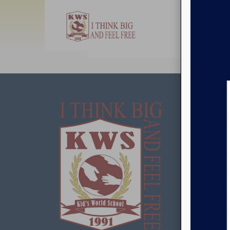
English
Som
Kids Wor
bilingüe
enfoque 
calidad 
preocup
creando
los estu