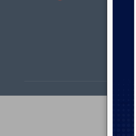
académi
mientras
miembros
de la so
Derecho