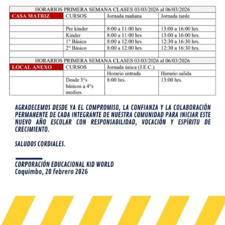
Anexo
ca y personalmente
 se convierten en
 activos y responsables
Guillermo Edwards 560,
ciedad.
Coquimbo, Chile
+56 512 402 120
contacto@kidsworldschoo
Lunes — Viernes: 8:00 — 18
s Reservados Kids World School © Sitio desarrollado por
Activa Cons