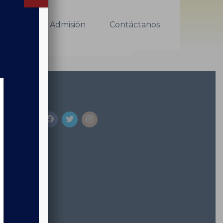
car
nidad
Admisión
Contáctanos
Buscar
l.cl