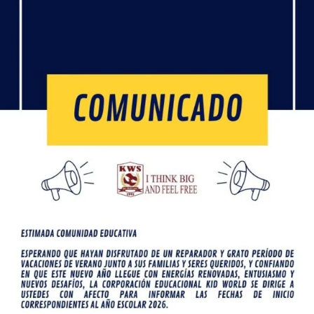
Bus
Inicio
Somos KWS
Gestión Escolar
Comu
os KWS
Casa Matriz
ld School es un colegio
Ignacio Carrera Pinto 955,
, que se destaca por su
Coquimbo, Chile
en la integración, la
+56 9 7979 8543
de la educación y la
secretaria@kidsworldschoo
ación por la comunidad,
 un entorno en el que
diantes pueden crecer