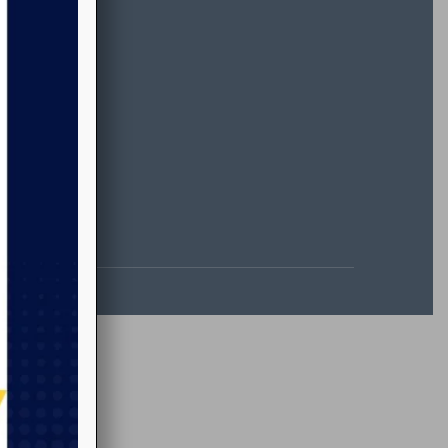
l.com
:00
ultora