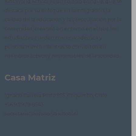
Kids World School es un colegio bilingüe, que se
destaca por su enfoque en la integración, la
calidad de la educación y la preocupación por la
comunidad, creando un entorno en el que los
estudiantes pueden crecer académica y
personalmente mientras se convierten en
miembros activos y responsables de la sociedad.
Casa Matriz
Ignacio Carrera Pinto 955, Coquimbo, Chile
+56 9 7979 8543
secretaria@kidsworldschool.cl