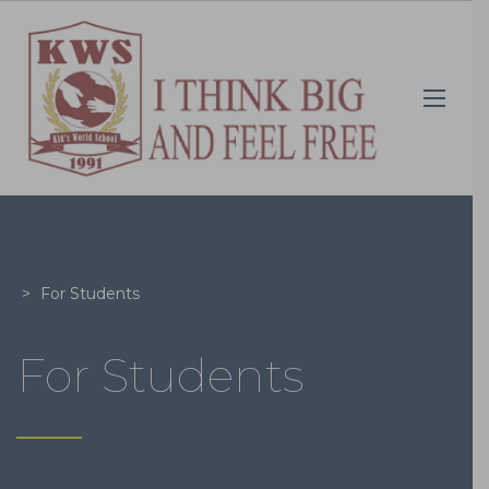
>
For Students
For Students