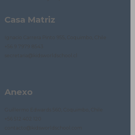
Casa Matriz
Ignacio Carrera Pinto 955, Coquimbo, Chile
+56 9 7979 8543
secretaria@kidsworldschool.cl
Anexo
Guillermo Edwards 560, Coquimbo, Chile
+56 512 402 120
contacto@kidsworldschool.com