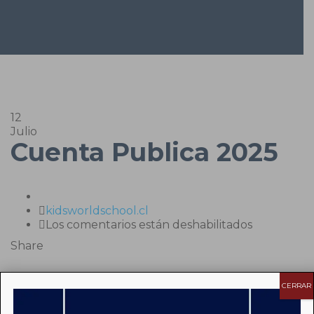
12
Julio
Cuenta Publica 2025
Author
kidsworldschool.cl
en
Los comentarios están deshabilitados
Cuenta
Share
Publica
2025
CERRAR