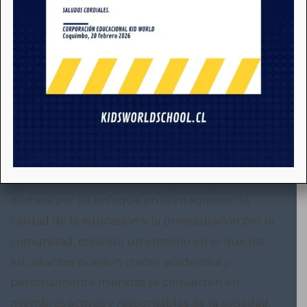
Somos KWS
Kids World School es un colegio bilingüe, que se
destaca por su enfoque en la integración, la
calidad de la educación y la preocupación por la
comunidad, creando un entorno en el que los
estudiantes pueden crecer académica y
personalmente mientras se convierten en
miembros activos y responsables de la sociedad.