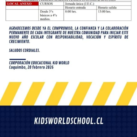
Como contactarnos
Donde ubicarnos
Email
Casa Matriz
secretaria@kidsworldschool.com
Ignacio Carrera Pinto 955,
contacto@kidsworldschool.com
Coquimbo, Chile
Teléfono
Anexo
Casa Matriz +56 512 605 641
Guillermo Edwards 560,
Anexo +56 512 605 628
Coquimbo, Chile