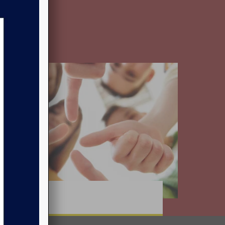
xitos.
Becas