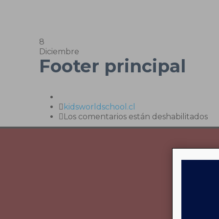
8
Diciembre
Footer principal
Author
kidsworldschool.cl
en
Los comentarios están deshabilitados
Fo
pri
De