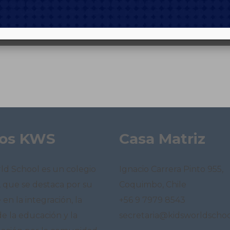
os KWS
Casa Matriz
ld School es un colegio
Ignacio Carrera Pinto 955,
, que se destaca por su
Coquimbo, Chile
en la integración, la
+56 9 7979 8543
de la educación y la
secretaria@kidsworldschoo