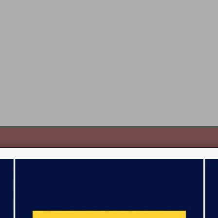
oter
ncipal
scubra Kids World Scho