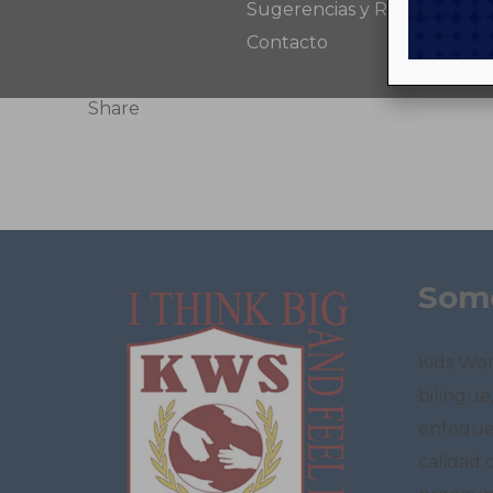
Sugerencias y Reclamos
Contacto
Share
Som
Kids Wor
bilingüe
enfoque 
calidad 