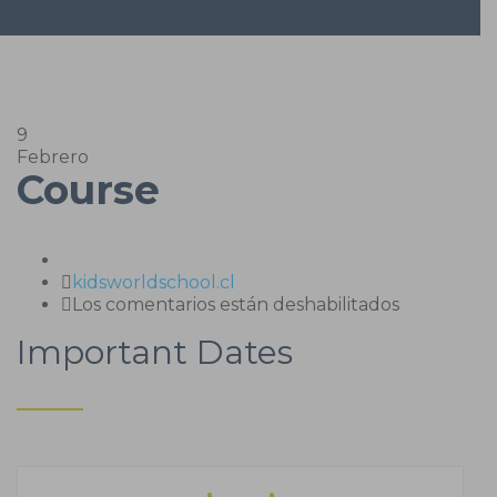
9
Febrero
Course
Author
kidsworldschool.cl
en
Los comentarios están deshabilitados
Course
Important Dates