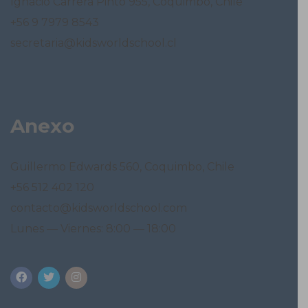
Ignacio Carrera Pinto 955, Coquimbo, Chile
+56 9 7979 8543
secretaria@kidsworldschool.cl
Anexo
Guillermo Edwards 560, Coquimbo, Chile
+56 512 402 120
contacto@kidsworldschool.com
Lunes — Viernes: 8:00 — 18:00