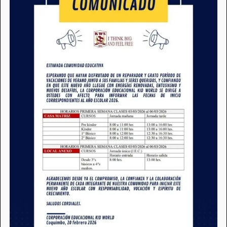
Semester start and end dates,
holidays
Accreditation
Bear Facts
Graduate Division
Research at Our School
Textbooks: Cal Student Store
Share