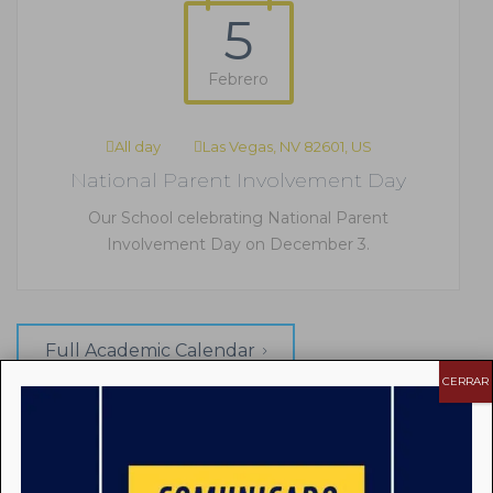
5
Febrero
All day
Las Vegas, NV 82601, US
National Parent Involvement Day
Our School celebrating National Parent
Involvement Day on December 3.
Full Academic Calendar
CERRAR
Related Information