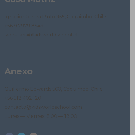
Ignacio Carrera Pinto 955, Coquimbo, Chile
+56 9 7979 8543
secretaria@kidsworldschool.cl
Anexo
Guillermo Edwards 560, Coquimbo, Chile
+56 512 402 120
contacto@kidsworldschool.com
Lunes — Viernes: 8:00 — 18:00