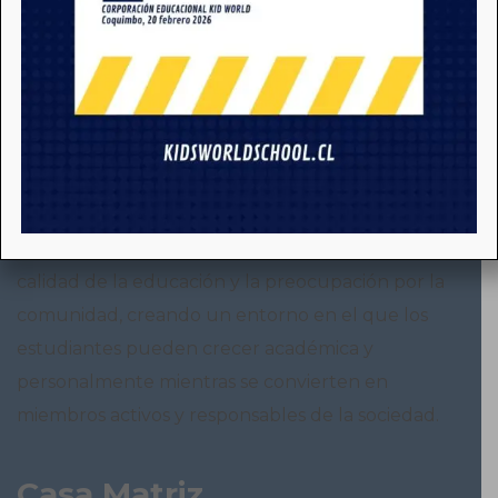
Somos KWS
Kids World School es un colegio bilingüe, que se
destaca por su enfoque en la integración, la
calidad de la educación y la preocupación por la
comunidad, creando un entorno en el que los
estudiantes pueden crecer académica y
personalmente mientras se convierten en
miembros activos y responsables de la sociedad.
Casa Matriz