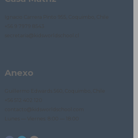
Ignacio Carrera Pinto 955, Coquimbo, Chile
+56 9 7979 8543
secretaria@kidsworldschool.cl
Anexo
Guillermo Edwards 560, Coquimbo, Chile
+56 512 402 120
contacto@kidsworldschool.com
Lunes — Viernes: 8:00 — 18:00