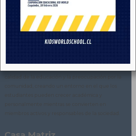
Somos KWS
Kids World School es un colegio bilingüe, que se
destaca por su enfoque en la integración, la
calidad de la educación y la preocupación por la
comunidad, creando un entorno en el que los
estudiantes pueden crecer académica y
personalmente mientras se convierten en
miembros activos y responsables de la sociedad.
Casa Matriz